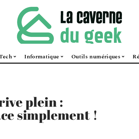
Tech
Informatique
Outils numériques
Ré
ive plein :
pace simplement !