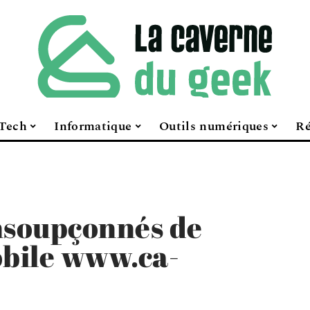
Tech
Informatique
Outils numériques
Ré
nsoupçonnés de
obile www.ca-