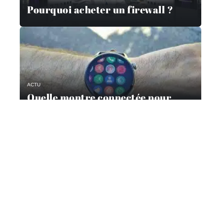
Pourquoi acheter un firewall ?
ACTU
Quelle montre connectée pour
passer un appel ?
Contact
Mentions Légales
Sitemap