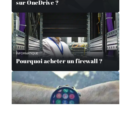
sur OneDrive ?
INFORMATIQUE
Pourquoi acheter un firewall ?
ACTU
Quelle montre connectée pour
passer un appel ?